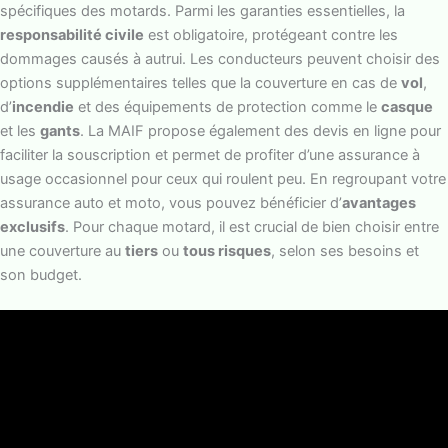
spécifiques des motards. Parmi les garanties essentielles, la
responsabilité civile
est obligatoire, protégeant contre les
dommages causés à autrui. Les conducteurs peuvent choisir des
options supplémentaires telles que la couverture en cas de
vol
,
d’
incendie
et des équipements de protection comme le
casque
et les
gants
. La MAIF propose également des devis en ligne pour
faciliter la souscription et permet de profiter d’une assurance à
usage occasionnel pour ceux qui roulent peu. En regroupant votre
assurance auto et moto, vous pouvez bénéficier d’
avantages
exclusifs
. Pour chaque motard, il est crucial de bien choisir entre
une couverture au
tiers
ou
tous risques
, selon ses besoins et
son budget.